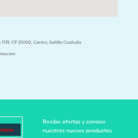
1139, CP 25000, Centro, Saltillo Coahuila
ias.com
Recibe ofertas y conoce
ríbete
nuestros nuevos productos