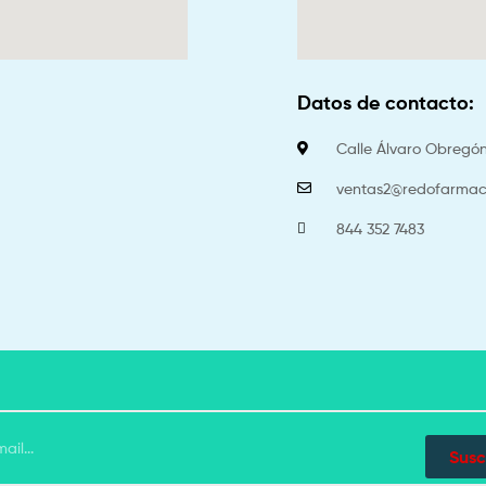
Datos de contacto:
Calle Álvaro Obregón 
ventas2@redofarmac
844 352 7483
Susc