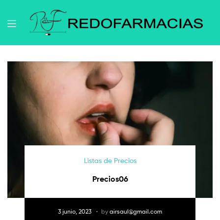
Listas de Precios
Precios06
3 junio, 2023
by
airsaul@gmail.com