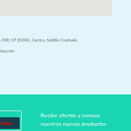
1139, CP 25000, Centro, Saltillo Coahuila
ias.com
Recibe ofertas y conoce
ríbete
nuestros nuevos productos