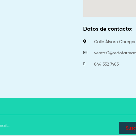
Datos de contacto:
Calle Álvaro Obregón 
ventas2@redofarmac
844 352 7483
Susc